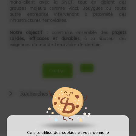
mono-client avec la SNCF, tout en ciblant des
groupes majeurs comme Vinci, Bouygues ou toute
autre entreprise intervenant à proximité des
infrastructures ferroviaires.
Notre objectif :
construire ensemble des
projets
solides, efficaces et durables
, à la hauteur des
exigences du monde ferroviaire de demain.
Contact
Recherches associées
Assistance Maitrise d'Ouvrage Ferroviaire Lyon
Assistance Maitrise d'Ouvrage Ferroviaire
Montpellier
Assistance Maitrise d'Ouvrage Ferroviaire
Ce site utilise des cookies et vous donne le
Toulouse